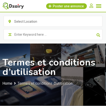
Skip
Poster une annonce
to
content
Select Location
Termes et conditions
d’utilisation
Home
Termes et conditions d’utilisation