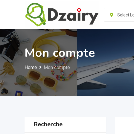
Skip
to
Select L
content
Mon compte
Home
Mon compte
Recherche