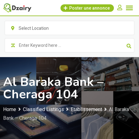
Skip
Poster une annonce
to
content
Select Location
Al Baraka Bank –
Cheraga 104
Home
Classified Listings
Etablissement
Al Baraka
Bank – Cheraga 104