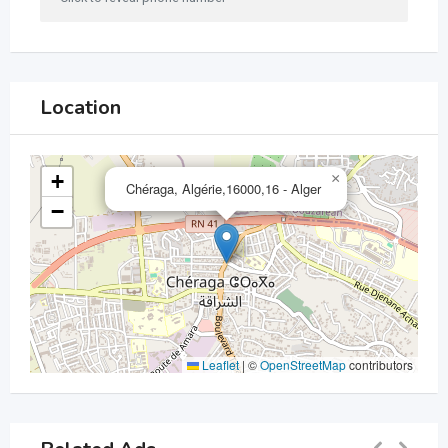
Location
+
×
Chéraga, Algérie,16000,16 - Alger
−
Leaflet
|
©
OpenStreetMap
contributors