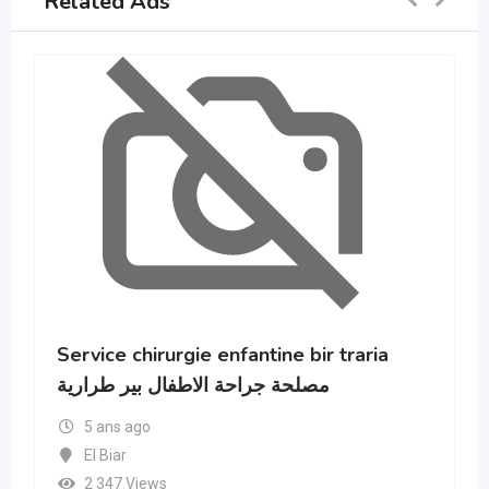
Related Ads
traria
Hôpital de Ben Aknoun BOUKHRO
Abdelkader
5 ans ago
16 - Alger
2 606 Views