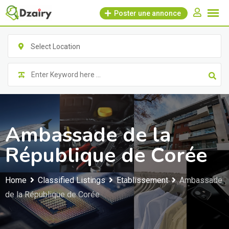
Skip
Poster une annonce
to
content
Select Location
Ambassade de la
République de Corée
Home
Classified Listings
Etablissement
Ambassade
de la République de Corée