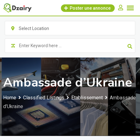
Skip
Poster une annonce
to
content
Select Location
Ambassade d’Ukraine
Home
Classified Listings
Etablissement
Ambassade
d’Ukraine