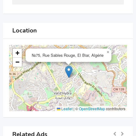
Location
+
×
№75, Rue Sables Rouge, El Biar, Algérie
−
Leaflet
|
©
OpenStreetMap
contributors
Related Ads