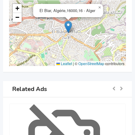
+
×
El Biar, Algérie,16000,16 - Alger
−
Leaflet
|
©
OpenStreetMap
contributors
Related Ads