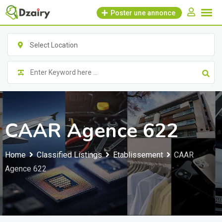
Skip
Poster une annonce
to
content
Select Location
CAAR Agence 622
Home
Classified Listings
Etablissement
CAAR
Agence 622