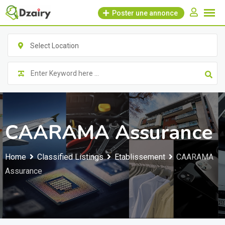
Skip
Poster une annonce
to
content
Select Location
CAARAMA Assurance
Home
Classified Listings
Etablissement
CAARAMA
Assurance