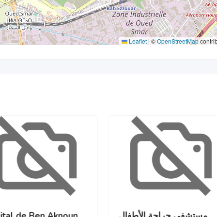
Leaflet
|
©
OpenStreetMap
contri
ital de Ben Aknoun
مستشفى جراحة الأطفال