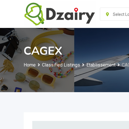
Skip
to
Select L
content
CAGEX
Home
Classified Listings
Etablissement
CA