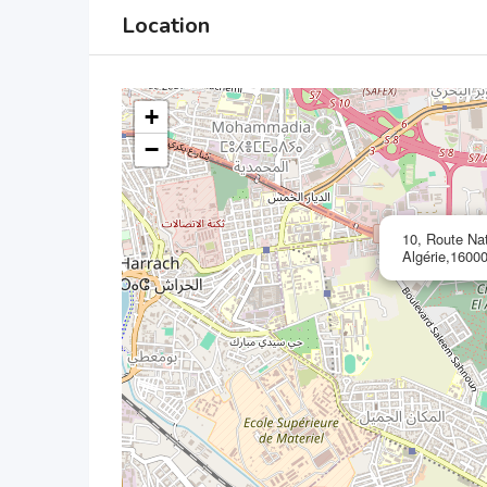
Location
+
−
10, Route Na
Algérie,16000