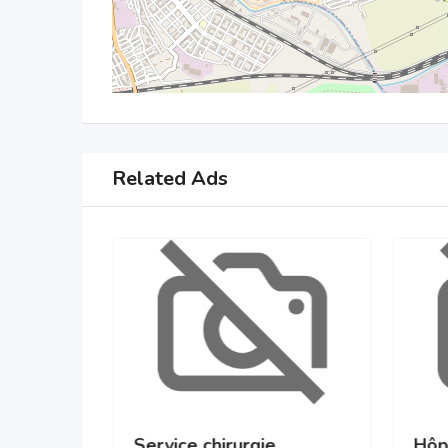
Related Ads
gie
Service chirurgie
Hôp