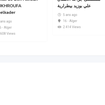
UKHROUFA
علي بوزيد بيطرارية
elkader
5 ans ago
16 - Alger
 ans ago
2 414 Views
6 - Alger
 608 Views