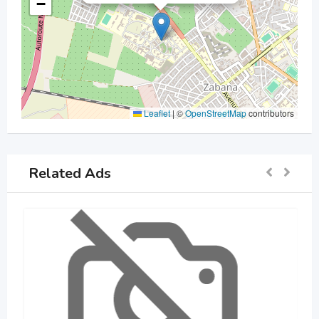
−
Leaflet
|
©
OpenStreetMap
contributors
Related Ads