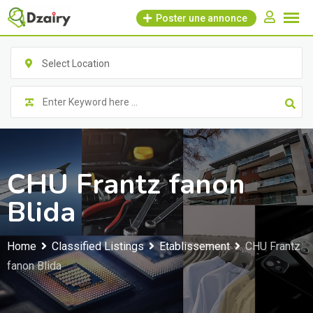
Skip
Poster une annonce
to
content
Select Location
CHU Frantz fanon
Blida
Home
Classified Listings
Etablissement
CHU Frantz
fanon Blida