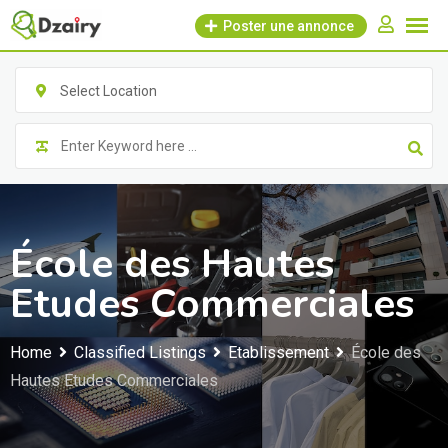
Skip
Poster une annonce
to
content
Select Location
École des Hautes
Etudes Commerciales
Home
Classified Listings
Etablissement
École des
Hautes Etudes Commerciales