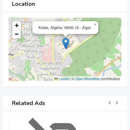
Location
+
×
Koléa, Algérie,16000,16 - Alger
−
Leaflet
|
©
OpenStreetMap
contributors
Related Ads