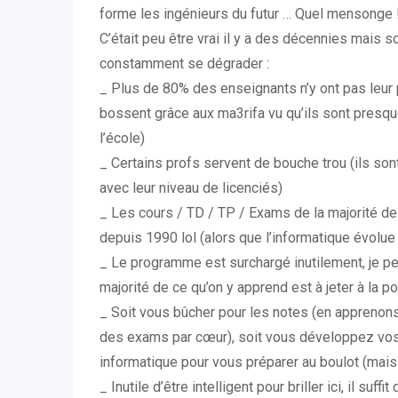
forme les ingénieurs du futur … Quel mensonge 
C’était peu être vrai il y a des décennies mais so
constamment se dégrader :
_ Plus de 80% des enseignants n’y ont pas leur p
bossent grâce aux ma3rifa vu qu’ils sont presq
l’école)
_ Certains profs servent de bouche trou (ils so
avec leur niveau de licenciés)
_ Les cours / TD / TP / Exams de la majorité 
depuis 1990 lol (alors que l’informatique évol
_ Le programme est surchargé inutilement, je p
majorité de ce qu’on y apprend est à jeter à la p
_ Soit vous bûcher pour les notes (en apprenons
des exams par cœur), soit vous développez vo
informatique pour vous préparer au boulot (mais
_ Inutile d’être intelligent pour briller ici, il suf