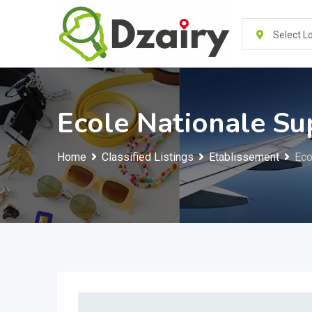
Skip
to
Select L
content
Ecole Nationale Su
Home
Classified Listings
Etablissement
Eco