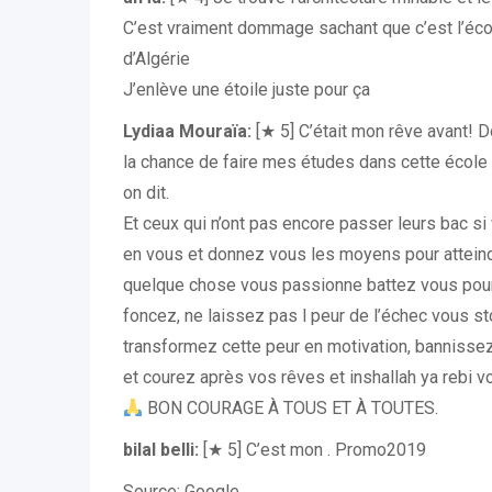
C’est vraiment dommage sachant que c’est l’écol
d’Algérie
J’enlève une étoile juste pour ça
Lydiaa Mouraïa:
[★ 5] C’était mon rêve avant! 
la chance de faire mes études dans cette éco
on dit.
Et ceux qui n’ont pas encore passer leurs bac si
en vous et donnez vous les moyens pour atteindr
quelque chose vous passionne battez vous pour 
foncez, ne laissez pas l peur de l’échec vous sto
transformez cette peur en motivation, bannisse
et courez après vos rêves et inshallah ya rebi v
BON COURAGE À TOUS ET À TOUTES.
bilal belli:
[★ 5] C’est mon . Promo2019
Source: Google