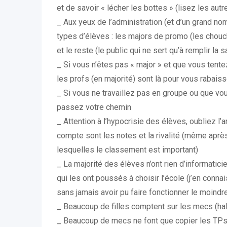
et de savoir « lécher les bottes » (lisez les autr
_ Aux yeux de l’administration (et d’un grand nom
types d’élèves : les majors de promo (les chou
et le reste (le public qui ne sert qu’à remplir la s
_ Si vous n’êtes pas « major » et que vous tente
les profs (en majorité) sont là pour vous rabaiss
_ Si vous ne travaillez pas en groupe ou que vo
passez votre chemin
_ Attention à l’hypocrisie des élèves, oubliez l’am
compte sont les notes et la rivalité (même aprè
lesquelles le classement est important)
_ La majorité des élèves n’ont rien d’informaticien
qui les ont poussés à choisir l’école (j’en connai
sans jamais avoir pu faire fonctionner le moindr
_ Beaucoup de filles comptent sur les mecs (hal
_ Beaucoup de mecs ne font que copier les TP