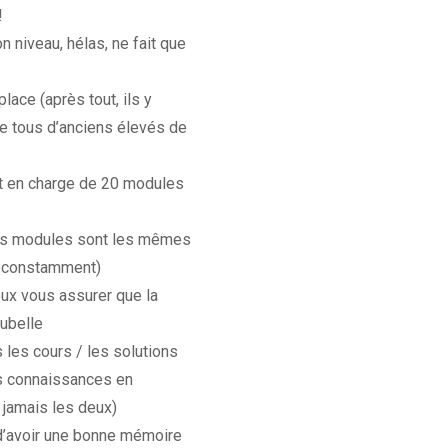
!
n niveau, hélas, ne fait que
lace (après tout, ils y
ue tous d’anciens élevés de
nt en charge de 20 modules
des modules sont les mêmes
ue constamment)
eux vous assurer que la
oubelle
 les cours / les solutions
s connaissances en
 jamais les deux)
fit d’avoir une bonne mémoire