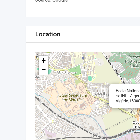
Location
+
−
Ecole Nationa
ex.INI), Alg
Algérie,16000