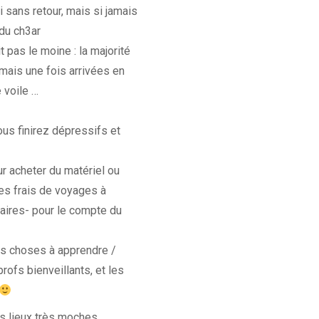
 sans retour, mais si jamais
 du ch3ar
t pas le moine : la majorité
 mais une fois arrivées en
e voile …
ous finirez dépressifs et
r acheter du matériel ou
les frais de voyages à
naires- pour le compte du
des choses à apprendre /
ofs bienveillants, et les
les lieux très moches