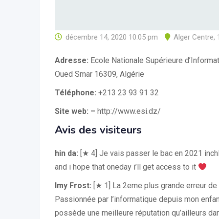
décembre 14, 2020 10:05 pm
Alger Centre
,
Adresse:
Ecole Nationale Supérieure d’Informati
Oued Smar 16309, Algérie
Téléphone:
+213 23 93 91 32
Site web: –
http://www.esi.dz/
Avis des visiteurs
hin da:
[★ 4] Je vais passer le bac en 2021 inchl
and i hope that oneday i’ll get access to it
Imy Frost:
[★ 1] La 2eme plus grande erreur de m
Passionnée par l’informatique depuis mon enfance
possède une meilleure réputation qu’ailleurs dan