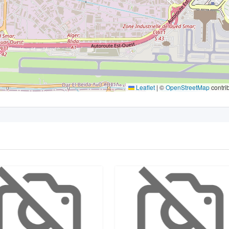
Leaflet
|
©
OpenStreetMap
contri