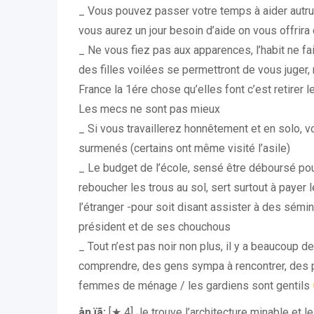
_ Vous pouvez passer votre temps à aider autrui
vous aurez un jour besoin d’aide on vous offrira
_ Ne vous fiez pas aux apparences, l’habit ne fai
des filles voilées se permettront de vous juger,
France la 1ére chose qu’elles font c’est retirer l
Les mecs ne sont pas mieux
_ Si vous travaillerez honnêtement et en solo, v
surmenés (certains ont même visité l’asile)
_ Le budget de l’école, sensé être déboursé pou
reboucher les trous au sol, sert surtout à payer 
l’étranger -pour soit disant assister à des sémi
président et de ses chouchous
_ Tout n’est pas noir non plus, il y a beaucoup 
comprendre, des gens sympa à rencontrer, des pr
femmes de ménage / les gardiens sont gentils
ån ïã:
[★ 4] Je trouve l’architecture minable et 