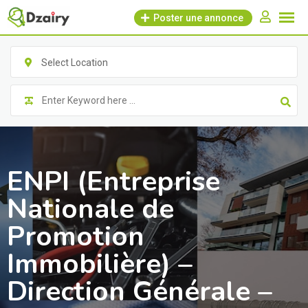
Skip
Poster une annonce
to
content
Select Location
ENPI (Entreprise
Nationale de
Promotion
Immobilière) –
Direction Générale –