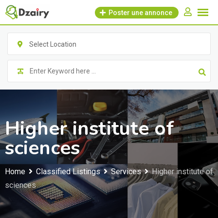
Skip
Poster une annonce
to
content
Select Location
Higher institute of
sciences
Home
Classified Listings
Services
Higher institute of
sciences