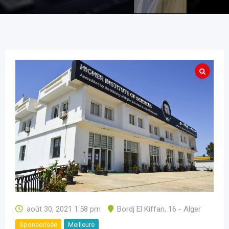
août 30, 2021 1:58 pm
Bordj El Kiffan
,
16 - Alger
Sponsorisée
Meilleure