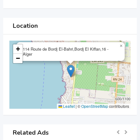
Location
×
+
114 Route de Bordj El-Bahri,Bordj El Kiffan,16 -
Alger
−
Leaflet
|
©
OpenStreetMap
contributors
Related Ads