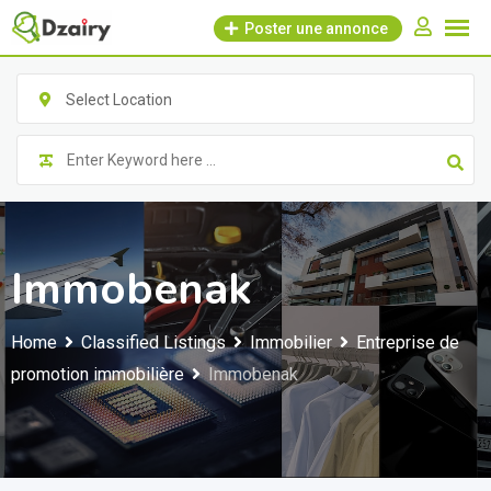
Skip
Poster une annonce
to
content
Select Location
Immobenak
Home
Classified Listings
Immobilier
Entreprise de
promotion immobilière
Immobenak