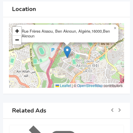
Location
×
+
Rue Frères Aissou, Ben Aknoun, Algérie,16000,Ben
Aknoun
−
Leaflet
|
©
OpenStreetMap
contributors
Related Ads