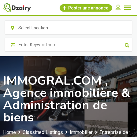
Skip
Poster une annonce
to
content
Select Location
IMMOGRAL.COM ,
Agence immobilière &
Administration de
biens
Home
Classified Listings
Immobilier
Entreprise de