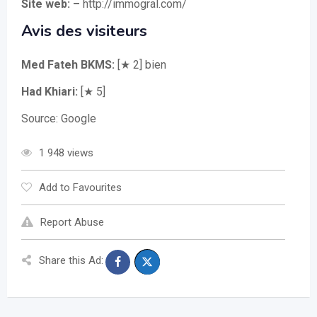
Site web: –
http://immogral.com/
Avis des visiteurs
Med Fateh BKMS:
[★ 2] bien
Had Khiari:
[★ 5]
Source: Google
1 948 views
Add to Favourites
Report Abuse
Share this Ad: