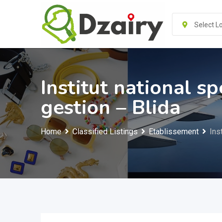
Skip
to
Select L
content
Institut national s
gestion – Blida
Home
Classified Listings
Etablissement
Ins