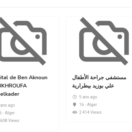
ital de Ben Aknoun
مستشفى جراحة الأطفال
UKHROUFA
علي بوزيد بيطرارية
elkader
5 ans ago
16 - Alger
 ans ago
2 414 Views
6 - Alger
 608 Views