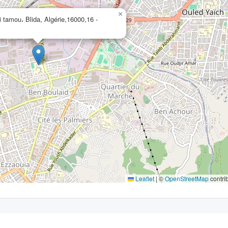
×
 tamou، Blida, Algérie,16000,16 -
Leaflet
|
©
OpenStreetMap
contri