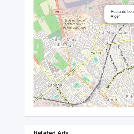
Route de beni
Alger
Related Ads