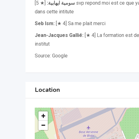
[★ 5] svp repond moi est ce que ya la formation de biologie
سومية ايهابية:
dans cette intitute
Seb Ism:
[★ 4] Sa me plait merci
Jean-Jacques Gallié:
[★ 4] La formation est de
institut
Source: Google
Location
+
−