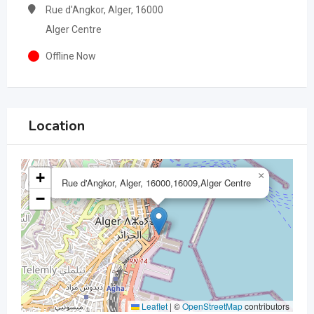
Rue d'Angkor, Alger, 16000
Alger Centre
Offline Now
Location
+
×
Rue d'Angkor, Alger, 16000,16009,Alger Centre
−
Leaflet
|
©
OpenStreetMap
contributors