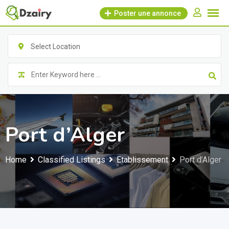
Skip
Poster une annonce
to
content
Select Location
Port d’Alger
Home
Classified Listings
Etablissement
Port d’Alger