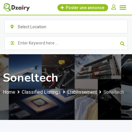
Skip
Poster une annonce
to
content
Select Location
Soneltech
Home
Classified Listings
Etablissement
Soneltech