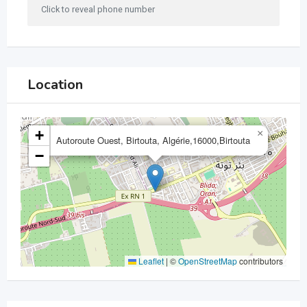
Click to reveal phone number
Location
+
×
Autoroute Ouest, Birtouta, Algérie,16000,Birtouta
−
Leaflet
|
©
OpenStreetMap
contributors