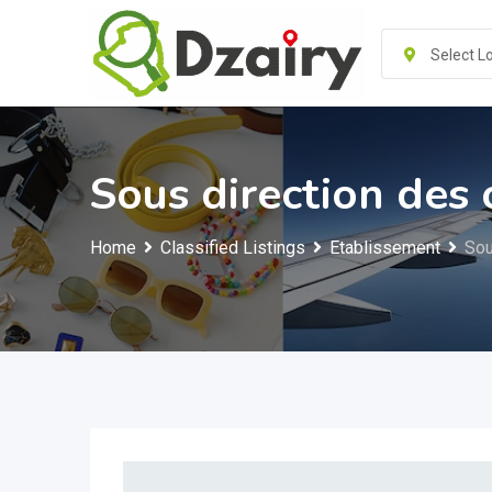
Skip
to
Select L
content
Sous direction des 
Home
Classified Listings
Etablissement
Sou