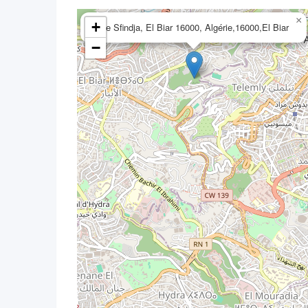
×
+
Rue Sfindja, El Biar 16000, Algérie,16000,El Biar
−