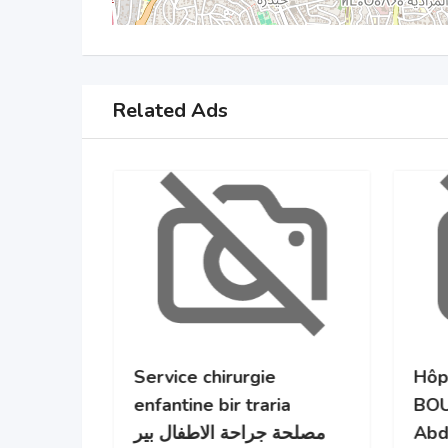
Related Ads
gie
Service chirurgie
Hôp
enfantine bir traria
BO
مصلحة جراحة الاطفال بير
Abd