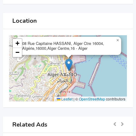
Location
×
+
08 Rue Capitaine HASSANI, Alger Ctre 16004,
Algérie,16000,Alger Centre,16 - Alger
−
Leaflet
|
©
OpenStreetMap
contributors
Related Ads