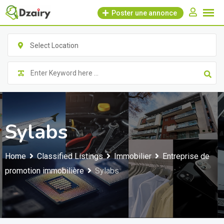
Skip
Poster une annonce
to
content
Select Location
Sylabs
Home
Classified Listings
Immobilier
Entreprise de
promotion immobilière
Sylabs