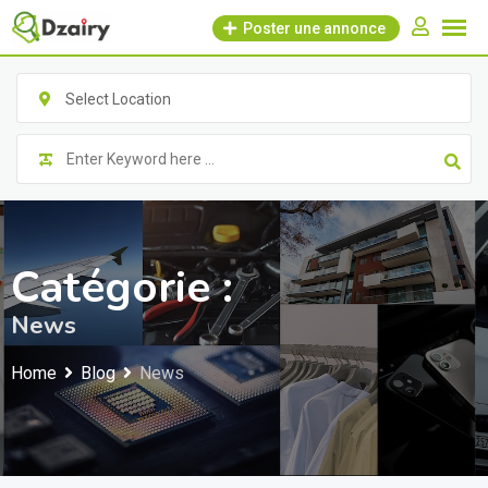
Skip
Poster une annonce
to
content
Select Location
Catégorie :
News
Home
Blog
News