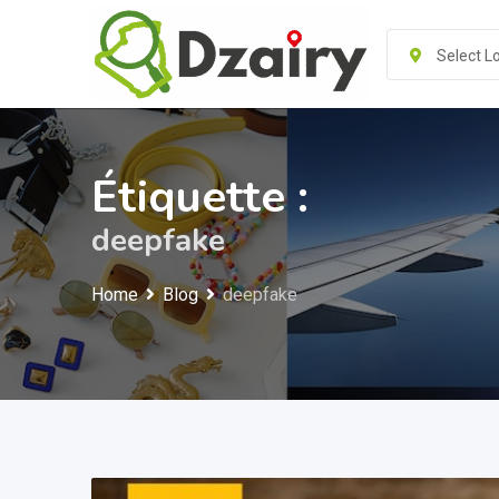
Skip
to
Select L
content
Étiquette :
deepfake
Home
Blog
deepfake