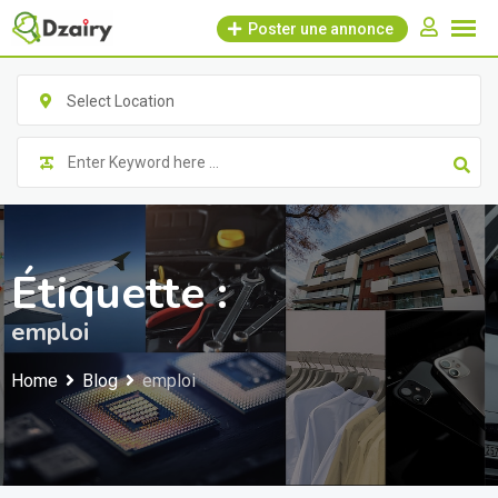
Skip
Poster une annonce
to
content
Select Location
Étiquette :
emploi
Home
Blog
emploi