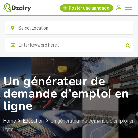
Skip
Poster une annonce
to
content
Select Location
Un générateur de
demande d’emploi en
ligne
Home
Education
Un générateur de demande d’emploi en
ligne