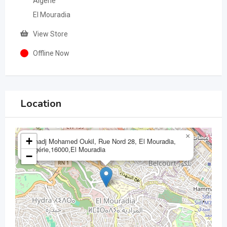
Algérie
El Mouradia
View Store
Offline Now
Location
×
+
Elhadj Mohamed Oukil, Rue Nord 28, El Mouradia,
Algérie,16000,El Mouradia
−