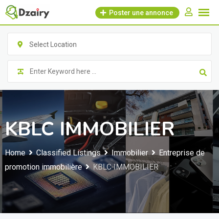
Skip
Poster une annonce
to
content
Select Location
KBLC IMMOBILIER
Home
Classified Listings
Immobilier
Entreprise de
promotion immobilière
KBLC IMMOBILIER