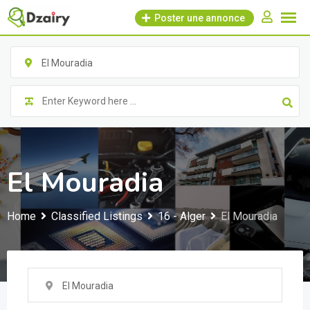
Skip
Poster une annonce
to
content
El Mouradia
El Mouradia
Home
Classified Listings
16 - Alger
El Mouradia
El Mouradia