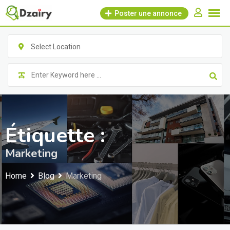
Skip
Poster une annonce
to
content
Select Location
Étiquette :
Marketing
Home
Blog
Marketing